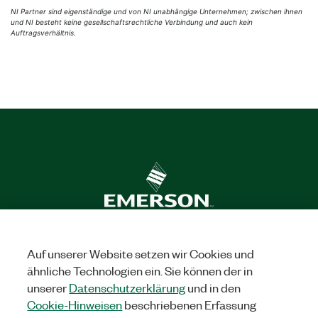
NI Partner sind eigenständige und von NI unabhängige Unternehmen; zwischen ihnen
und NI besteht keine gesellschaftsrechtliche Verbindung und auch kein
Auftragsverhältnis.
Lösungen
Forschung und Lehre
Luft- und Raumfahrt sowie
Auf unserer Website setzen wir Cookies und
Verteidigung
Elektronik
Energie
Industrieanlagen
ähnliche Technologien ein. Sie können der in
Biowissenschaften
Halbleitertechnik
Mobilität und
unserer
Datenschutzerklärung
und in den
Automotive
Cookie-Hinweisen
beschriebenen Erfassung