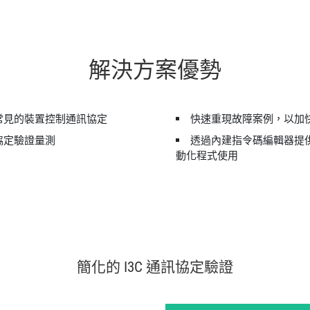
解決
方案
優勢
常見的裝置控制通訊協定
快速重現故障案例，以加
協定驗證量測
透過內建指令碼編輯器提
動化程式使用
簡化
的 I3C 通訊
協定
驗證