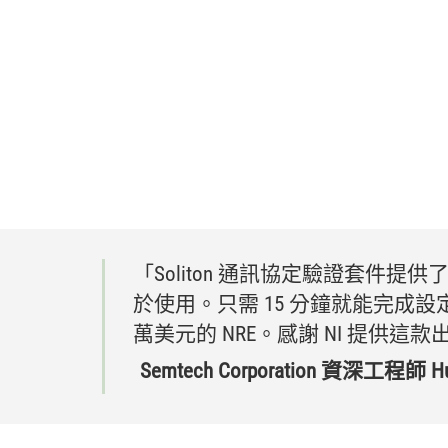
「Soliton 通訊
協定
驗證
套
件
提供
於
使用。
只需 15 分鐘
就
能
完成
設
萬
美元
的 NRE。
感謝 NI 提供
這
款
Semtech Corporation 資深
工程師 Hu