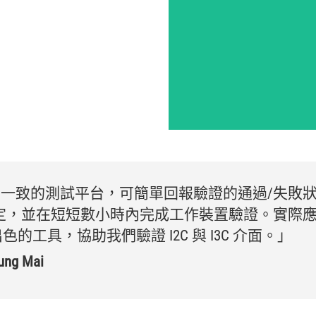
了
一致
的
測試
平台，
可
簡單
回報
驗證
的
通過/
失敗
定，
並在
短短
數
小時
內
完成
工作
裝置
驗證。
實際
應
出色
的
工具，
協助
我們
驗證 I2C 與 I3C 介面。」
ng Mai