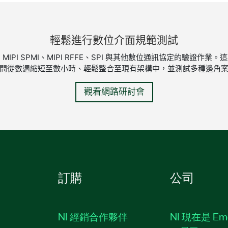
輕鬆
進行
數位
介面
規範
測試
3C、I2C、MIPI SPMI、MIPI RFFE、SPI 與其他數位通訊協
間從數週縮短至數小時、輕鬆整合至現有架構中，並測試多種邊角
觀看網路研討會
訂購
公司
NI 經銷合作夥伴
NI 現在是 Em