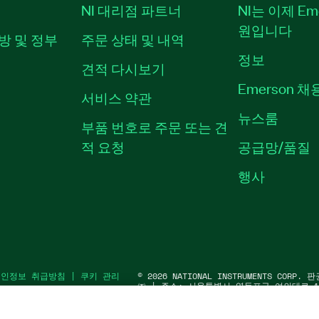
NI 대리점 파트너
NI는 이제 Em
원입니다
방 및 정부
주문 상태 및 내역
정보
견적 다시보기
Emerson 
서비스 약관
뉴스룸
부품 번호로 주문 또는 견
적 요청
공급망/품질
행사
개인정보 취급방침
|
쿠키 관리
©
2026
NATIONAL INSTRUMENTS COR
㈜ | 주소: 서울특별시 영등포구 여의대로 10
워1) | 대표자: 수리후앗, 페드로와이안드라데
91583 | 대표전화: 02-3451-3400