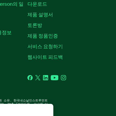
erson의 일
다운로드
제품 설명서
토론방
채용정보
제품 정품인증
서비스 요청하기
웹사이트 피드백
Facebook
Twitter
LinkedIn
YouTube
Instagram
P. 판권 소유. 한국내쇼날인스트루먼트
8, 36층 (여의도동, 파크원 타
 | 사업자 등록번호: 214-81-