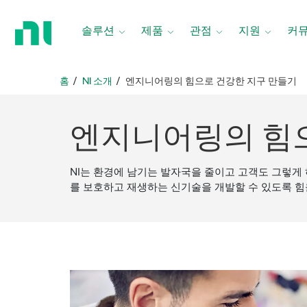
홈
페
솔루션
제품
관점
지원
커
이
지
로
홈
NI 소개
엔지니어링의 힘으로 건강한 지구 만들기
돌
아
가
엔지니어링의 힘으
기
NI는 환경에 남기는 발자국을 줄이고 고객도 그렇게
를 보호하고 재생하는 신기술을 개발할 수 있도록 힘