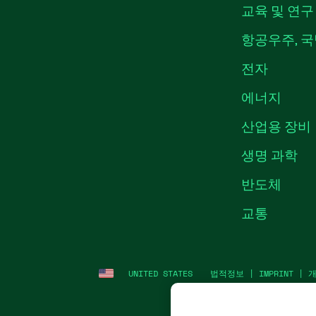
교육 및 연구
항공우주, 국
전자
에너지
산업용 장비
생명 과학
반도체
교통
UNITED STATES
법적정보
|
IMPRINT
|