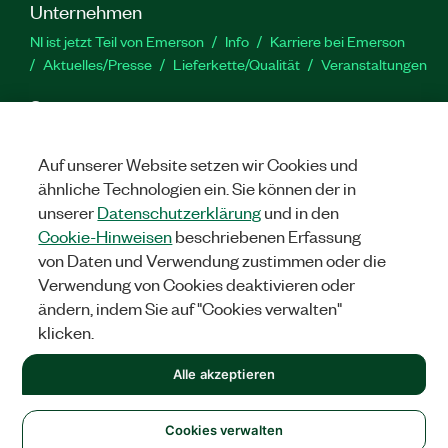
Unternehmen
NI ist jetzt Teil von Emerson
Info
Karriere bei Emerson
Aktuelles/Presse
Lieferkette/Qualität
Veranstaltungen
Support
Downloads
Produktdokumentation
Diskussionsforen
Produktaktivierung
Serviceanfrage stellen
Feedback
Auf unserer Website setzen wir Cookies und
zur Website
ähnliche Technologien ein. Sie können der in
unserer
Datenschutzerklärung
und in den
Cookie-Hinweisen
beschriebenen Erfassung
YouTube
Twitter
Facebook
Linked
In
von Daten und Verwendung zustimmen oder die
Verwendung von Cookies deaktivieren oder
ändern, indem Sie auf "Cookies verwalten"
©
2026
NATIONAL INSTRUMENTS CORP. ALLE RECHTE
klicken.
VORBEHALTEN.
+1 877 388 1952
Alle akzeptieren
RECHTLICHE HINWEISE
|
IMPRINT
|
DATENSCHUTZ
|
Cookies
verwalten
United States
Cookies verwalten