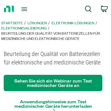
Zurück
c
Suche
zur
Startseite
STARTSEITE
LÖSUNGEN
ELEKTRONIK-LÖSUNGEN
ELEKTRONIKVALIDIERUNG
BEURTEILUNG DER QUALITÄT VON BATTERIEZELLEN FÜR
MEDIZINISCHE UND ELEKTRONISCHE GERÄTE
Beurteilung der Qualität von Batteriezellen
für elektronische und medizinische Geräte
Sehen Sie sich ein Webinar zum Test
medizinischer Geräte an
Anwendungshinweise zum Test
medizinischer Geräte herunterladen