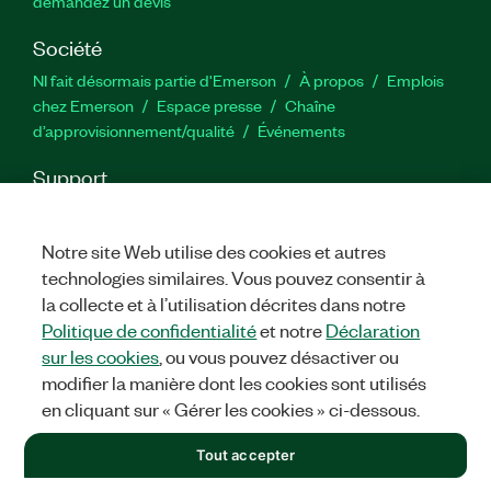
demandez un devis
Société
NI fait désormais partie d'Emerson
À propos
Emplois
chez Emerson
Espace presse
Chaîne
d’approvisionnement/qualité
Événements
Support
Téléchargements
Documentation produit
Forums de
discussion
Activer un produit
Soumettre une demande de
Notre site Web utilise des cookies et autres
service
Commentaires sur le site
technologies similaires. Vous pouvez consentir à
la collecte et à l’utilisation décrites dans notre
Twitter
YouTube
Faceb
In
Politique de confidentialité
et notre
Déclaration
sur les cookies
, ou vous pouvez désactiver ou
modifier la manière dont les cookies sont utilisés
en cliquant sur « Gérer les cookies » ci-dessous.
©
2026
NATIONAL INSTRUMENTS CORP. TOUS DROITS RÉSERVÉS.
+1 877 388 1952
Tout accepter
MENTIONS LÉGALES
|
IMPRINT
|
CONFIDENTIALITÉ
|
Gérer
les cookies