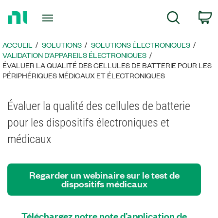
Revenir
c
Recherche
à
la
page
ACCUEIL
SOLUTIONS
SOLUTIONS ÉLECTRONIQUES
d’accueil
VALIDATION D’APPAREILS ÉLECTRONIQUES
ÉVALUER LA QUALITÉ DES CELLULES DE BATTERIE POUR LES
PÉRIPHÉRIQUES MÉDICAUX ET ÉLECTRONIQUES
Évaluer la qualité des cellules de batterie
pour les dispositifs électroniques et
médicaux
Regarder un webinaire sur le test de
dispositifs médicaux
Téléchargez notre note d’application de