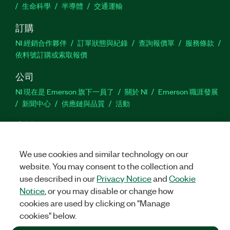
生命科學
半導體
交通運輸
訂購
NI 經銷合作夥伴
訂單狀態與紀錄
查詢報價單
服務條款
依料號訂購或索取報價
公司
NI 現在是 Emerson 旗下一員了
關於 NI
Emerson 職涯發展
新聞中心
供應鏈與品質
活動
支援
下載
產品說明書
討論區
啟動產品
提交服務需求
網
站建議
We use cookies and similar technology on our
website. You may consent to the collection and
use described in our
Privacy Notice
and
Cookie
Twitter
Facebook
YouTu
In
Notice
, or you may disable or change how
cookies are used by clicking on "Manage
cookies" below.
©
2026
NATIONAL INSTRUMENTS CORP. 保留所有權利。