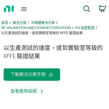
返
c
搜尋
回
首
頁
首頁
解決方案
半導體解決方案
RF VALIDATION AND CHARACTERIZATION
5G 裝置驗證
以生產測試的速度，達到實驗室等級的 RFFE 驗證結果
以
生產
測試
的
速度，
達到
實驗室
等級
的
RFFE 驗證
結果
下載解決方案手冊
查看應用說明