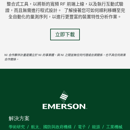
整合式工具，以將新的寬頻 RF 前端上線，以及執行互動式驗
證，而且無需進行程式設計。 了解接著您可如何順利移轉至完
全自動化的量測序列，以進行更豐富的裝置特性分析作業。
立即下載
NI 合作夥伴計畫是獨立於 NI 的事業體，與 NI 之間並無任何代理或合資關係，也不具任何商業
合作關係。
解決方案
學術研究
航太、國防與政府機構
電子
能源
工業機械