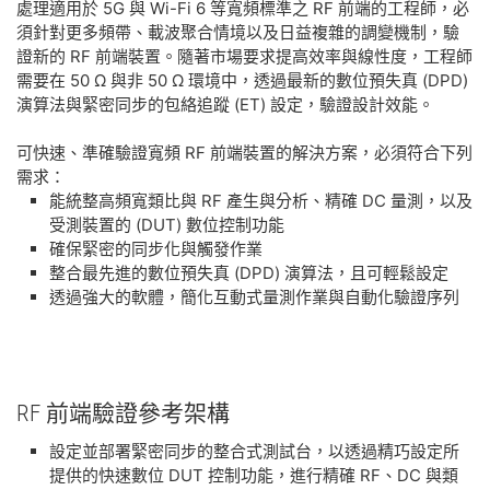
處理適用於 5G 與 Wi-Fi 6 等寬頻標準之 RF 前端的工程師，必
須針對更多頻帶、載波聚合情境以及日益複雜的調變機制，驗
證新的 RF 前端裝置。隨著市場要求提高效率與線性度，工程師
需要在 50 Ω 與非 50 Ω 環境中，透過最新的數位預失真 (DPD)
演算法與緊密同步的包絡追蹤 (ET) 設定，驗證設計效能。
可快速、準確驗證寬頻 RF 前端裝置的解決方案，必須符合下列
需求：
能統整高頻寬類比與 RF 產生與分析、精確 DC 量測，以及
受測裝置的 (DUT) 數位控制功能
確保緊密的同步化與觸發作業
整合最先進的數位預失真 (DPD) 演算法，且可輕鬆設定
透過強大的軟體，簡化互動式量測作業與自動化驗證序列
RF 前端
驗證
參考
架構
設定並部署緊密同步的整合式測試台，以透過精巧設定所
提供的快速數位 DUT 控制功能，進行精確 RF、DC 與類