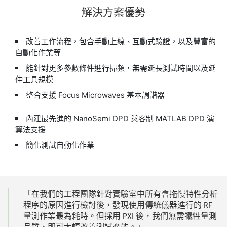
解決
方案
優勢
改善工作流程，包含手動上線、互動式驗證，以及豐富的
自動化作業等
能針對更多參數條件進行掃頻，無需延長測試時間以及延
伸工具規模
整合支援 Focus Microwaves 基本調諧器
內建最先進的 NanoSemi DPD 與客制 MATLAB DPD 演
算法支援
簡化測試自動化作業
「在
我們
的
工程
團隊
針對
實驗室
中
所有
會
拖
慢
特性
分析
程序
的
原因
進行
檢討
後，
發現
使用
傳統
儀器
進行
的 RF
量
測
作業
最為
耗時。
但
採用 PXI 後，
我們
無需
犧牲
量
測