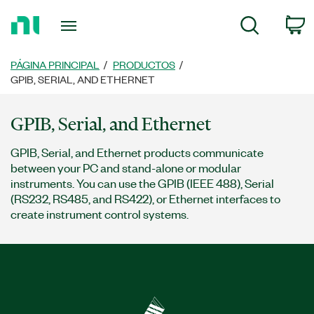
Regresar
c
Búsqueda
a
la
página
PÁGINA PRINCIPAL
PRODUCTOS
principal
GPIB, SERIAL, AND ETHERNET
GPIB, Serial, and Ethernet
GPIB, Serial, and Ethernet products communicate
between your PC and stand-alone or modular
instruments. You can use the GPIB (IEEE 488), Serial
(RS232, RS485, and RS422), or Ethernet interfaces to
create instrument control systems.