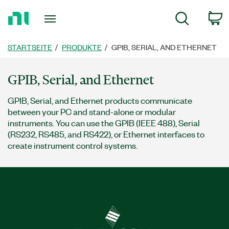
Zurück
c
Suche
zur
Startseite
STARTSEITE
PRODUKTE
GPIB, SERIAL, AND ETHERNET
GPIB, Serial, and Ethernet
GPIB, Serial, and Ethernet products communicate
between your PC and stand-alone or modular
instruments. You can use the GPIB (IEEE 488), Serial
(RS232, RS485, and RS422), or Ethernet interfaces to
create instrument control systems.