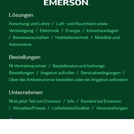
Lösungen
Forschung und Lehre
Luft- und Raumfahrt sowie
Verteidigung
Elektronik
Energie
Industrieanlagen
Biowissenschaften
Halbleitertechnik
Mobilität und
Automotive
Bestellungen
NI-Vertriebspartner
Bestellstatus und bisherige
Bestellungen
Angebot aufrufen
Servicebedingungen
Über die Artikelnummer bestellen oder ein Angebot anfordern
Unternehmen
NI ist jetzt Teil von Emerson
Info
Karriere bei Emerson
Aktuelles/Presse
Lieferkette/Qualität
Veranstaltungen
Support
Downloads
Produktdokumentation
Diskussionsforen