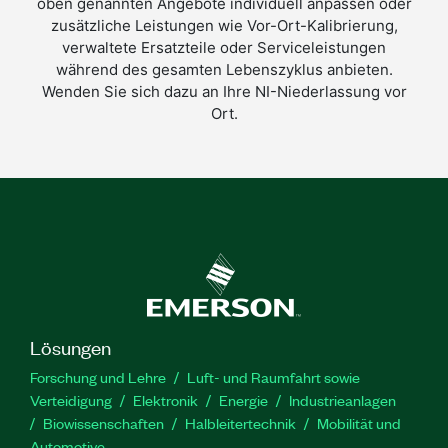
oben genannten Angebote individuell anpassen oder
zusätzliche Leistungen wie Vor-Ort-Kalibrierung,
verwaltete Ersatzteile oder Serviceleistungen
während des gesamten Lebenszyklus anbieten.
Wenden Sie sich dazu an Ihre NI-Niederlassung vor
Ort.
Lösungen
Forschung und Lehre
Luft- und Raumfahrt sowie
Verteidigung
Elektronik
Energie
Industrieanlagen
Biowissenschaften
Halbleitertechnik
Mobilität und
Automotive