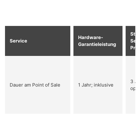
Sta
Hardware-
Service
Ser
Garantieleistung
Pro
3 Ja
Dauer am Point of Sale
1 Jahr; inklusive
opti