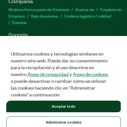
Compañía
NI ahora forma parte de Emerson
Acerca de
Empleos en
Emerson
Sala de prensa
Cadena logística / calidad
Eventos
Soporte
Descargas
Documentación de productos
Foros de
discusión
Activar un producto
Enviar solicitud de servicio
Utilizamos cookies y tecnologías similares en
Comentarios
nuestro sitio web. Puede dar su consentimiento
para la recopilación y el uso descritos en
Twitter
Facebook
LinkedIn
YouTu
In
nuestro
Aviso de privacidad
y
Aviso de cookies
,
o puede desactivar o cambiar cómo se utilizan
las cookies haciendo clic en "Administrar
cookies" a continuación.
©
2026
NATIONAL INSTRUMENTS CORP. TODOS LOS DERECHOS
RESERVADOS.
Aceptar todo
+1 877 388 1952
LEGAL
|
IMPRINT
|
PRIVACIDAD
|
Administrar cookies
United States
Administrar cookies