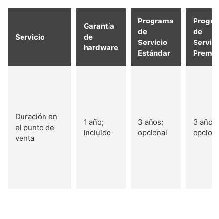
Programa
Progr
Garantía
de
de
Servicio
de
Servicio
Servici
hardware
Estándar
Premi
Duración en
1 año;
3 años;
3 años;
el punto de
incluido
opcional
opciona
venta