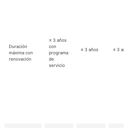
≤ 3 años​
Duración
con
≤ 3 años​
≤ 3 año
máxima con
programa
renovación
de
servicio