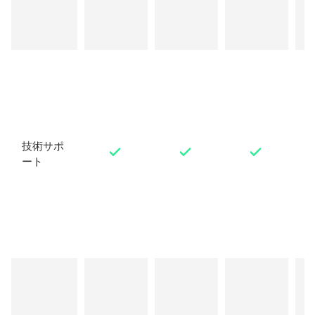
​
技術サポ
ート