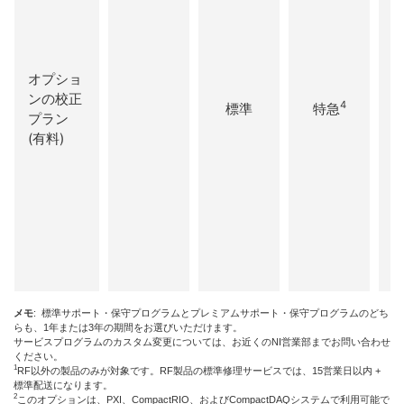
オプショ
ンの校正
4
標準
特急
プラン
(有料)
​
メモ
: 標準サポート・保守プログラムとプレミアムサポート・保守プログラムのどち
らも、1年または3年の期間をお選びいただけます。
サービスプログラムのカスタム変更については、お近くのNI営業部までお問い合わせ
ください。
1
RF以外の製品のみが対象です。RF製品の標準修理サービスでは、15営業日以内 +
標準配送になります。
2
このオプションは、PXI、CompactRIO、およびCompactDAQシステムで利用可能で