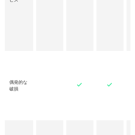
詳
E
E
偶発的な
破損
1
N