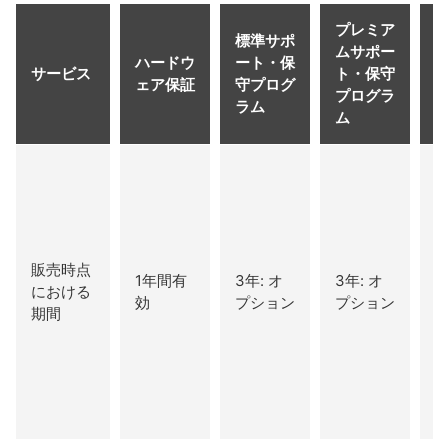
プレミア
標準サポ
ムサポー
ハードウ
ート・保
サービス
ト・保守
ェア保証
守プログ
プログラ
ラム
ム
N
販売時点
1年間有
3年: オ
3年: オ
における
効
プション
プション
期間