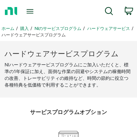
ホ
c
検索
ー
ム
ペ
ホーム
購入
NIのサービスプログラム
ハードウェアサービス
ー
ハードウェアサービスプログラム
ジ
に
ハードウェア
サービス
プログラム
戻
る
NIハードウェアサービスプログラムにご加入いただくと、標
準の1年保証に加え、面倒な作業の回避やシステムの稼働時間
の改善、トレーサビリティの維持など、時間の節約に役立つ
各種特典を低価格で利用することができます。
サービス
プログラム
オプション