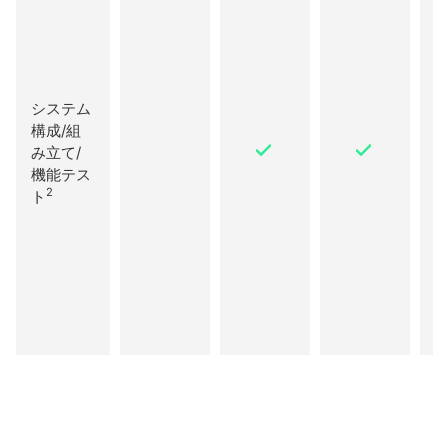
システム
構成/組
み立て/
機能テス
2
ト
詳