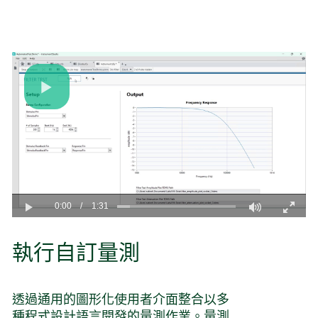
Play
Video
0:00
/
1:31
Play
Fullscreen
執行
自訂
量測
透過通用的圖形化使用者介面整合以多
種程式設計語言開發的量測作業。量測