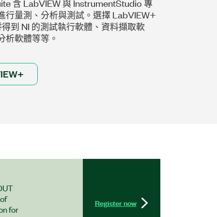
ite 含 LabVIEW 與 InstrumentStudio 專
行量測、分析與測試。選擇 LabVIEW+
一併得到 NI 的測試執行軟體、資料擷取軟
分析軟體等等。
VIEW+
 DUT
of
Register now
on for