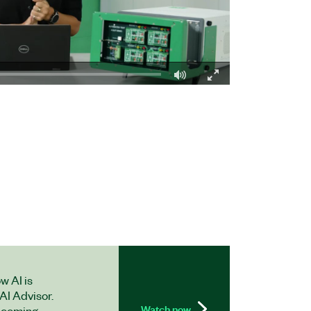
Fullscreen
w AI is
AI Advisor.
Watch now
s coming