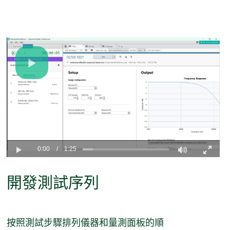
Play
Video
0:00
/
1:25
Play
Fullscreen
開發
測試
序列
按照測試步驟排列儀器和量測面板的順