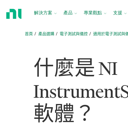
返
回
解決方案
產品
專業觀點
支援
首
頁
首頁
產品選購
電子測試與儀控
適用於電子測試與
什麼
是 NI
Instrument
軟體？