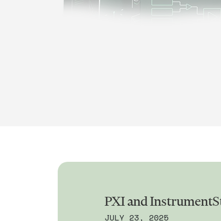
PXI and InstrumentS
JULY 23, 2025