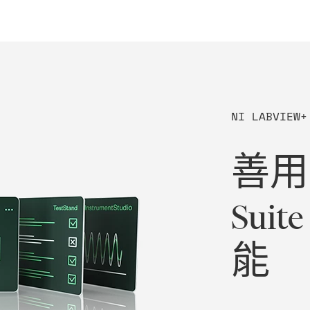
NI LABVIEW+
善用 
Suit
能