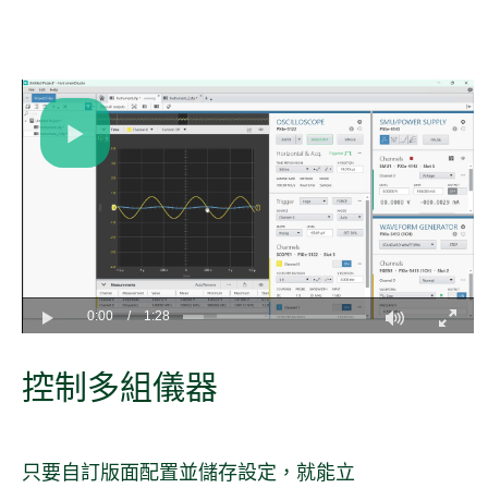
Play
Video
0:00
/
1:28
Play
Fullscreen
控制
多
組
儀器
只要自訂版面配置並儲存設定，就能立