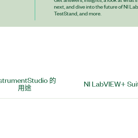
next, and dive into the future of NI La
TestStand, and more.
nstrumentStudio 的
NI LabVIEW+ Sui
用途