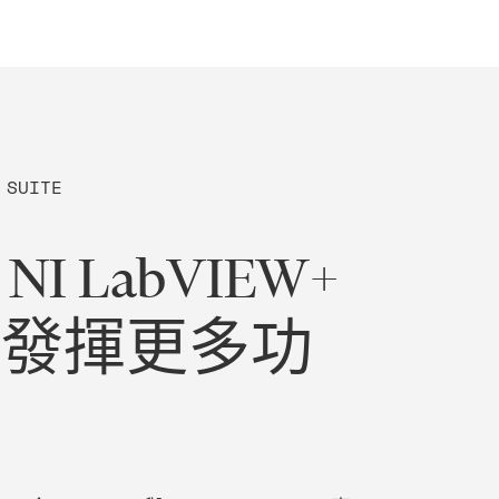
 SUITE
NI LabVIEW+
e 發揮
更多
功