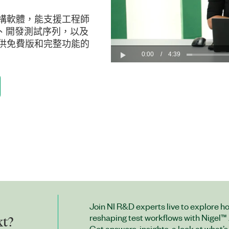
設定架構軟體，能支援工程師
、開發測試序列，以及
o 提供免費版和完整功能的
0:00
/
4:39
Play
Join NI R&D experts live to explore ho
reshaping test workflows with Nigel™ 
xt?
Get answers, insights, a look at what’