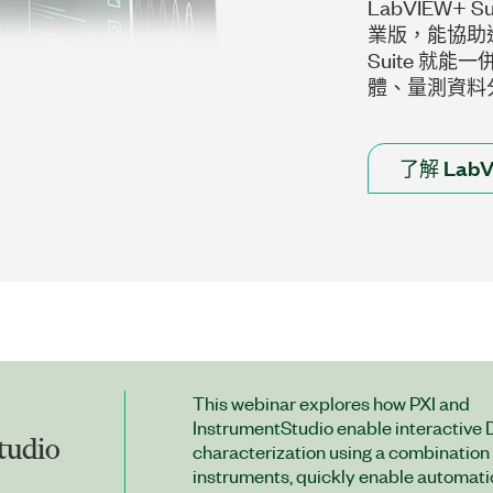
LabVIEW+ Su
業版，能協助進
Suite 就能
體、量測資料
了解 Lab
This webinar explores how PXI and
InstrumentStudio enable interactive
tudio
characterization using a combination 
instruments, quickly enable automati