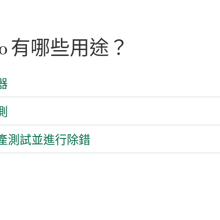
io 有
哪些
用途？
器
測
產測試並進行除錯