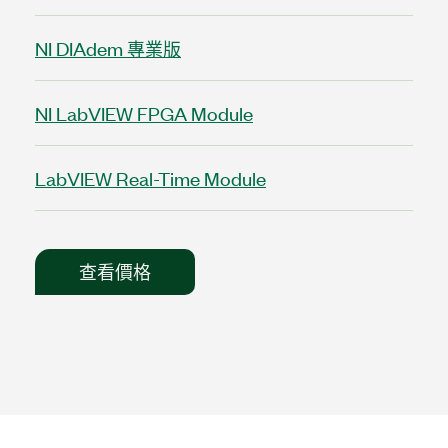
NI DIAdem 專業版
NI LabVIEW FPGA Module
LabVIEW Real-Time Module
查看價格