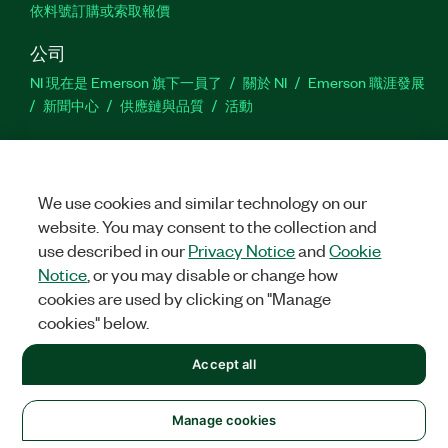
依料號訂購或索取報價
公司
NI 現在是 Emerson 旗下一員了
關於 NI
Emerson 職涯發展
新聞中心
供應鏈與品質
活動
支援
下載
產品說明書
討論區
啟動產品
提交服務需求
網
站建議
We use cookies and similar technology on our
website. You may consent to the collection and
use described in our
Privacy Notice
and
Cookie
Twitter
Facebook
YouTu
In
Notice
, or you may disable or change how
cookies are used by clicking on "Manage
cookies" below.
©
2026
NATIONAL INSTRUMENTS CORP. 保留所有權利。
Accept all
+1 877 388 1952
法務
|
IMPRINT
|
隱私權
|
Manage cookies
United States
Manage cookies