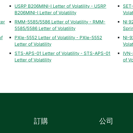
USRP B206MINI-I Letter of Volatility - USRP
SET-
B206MINI-I Letter of Volatility
Volat
ter
RMM-5585/5586 Letter of Volatility - RMM-
NI 92
5585/5586 Letter of Volatility
Sprin
of
PXIe-5552 Letter of Volatility - PXIe-5552
NI-92
Letter of Volatility
Volat
STS-APS-01 Letter of Volatility - STS-APS-01
IVN-
Letter of Volatility
of Vo
訂購
公司