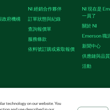
NI 經銷合作夥伴
NI 現在是 Em
一員了
與政府機構
訂單狀態與紀錄
關於 NI
查詢報價單
Emerson 
服務條款
新聞中心
依料號訂購或索取報價
供應鏈與品
活動
權
|
MANAGE COOKIES
©
2026
NATIONAL INSTRUMENTS CORP. 保留所有
lar technology on our website. You
ection and use described in our