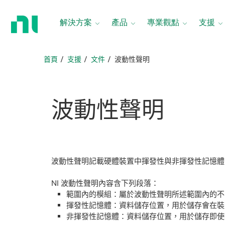
返
回
解決方案
產品
專業觀點
支援
首
頁
首頁
支援
文件
波動性聲明
波動
性
聲明
波動性聲明記載硬體裝置中揮發性與非揮發性記憶體
NI 波動性聲明內容含下列段落：
範圍內的模組：屬於波動性聲明所述範圍內的
揮發性記憶體：資料儲存位置，用於儲存會在裝
非揮發性記憶體：資料儲存位置，用於儲存即