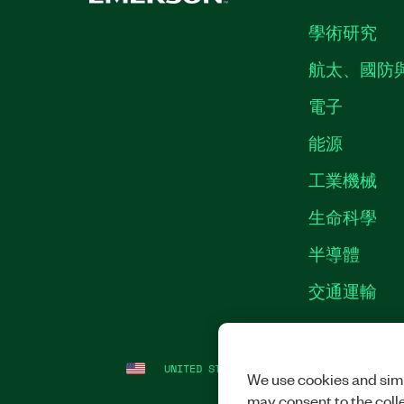
學術研究
航太、國防
電子
能源
工業機械
生命科學
半導體
交通運輸
UNITED STATES
法務
|
IMPRINT
|
隱私
We use cookies and simi
may consent to the coll