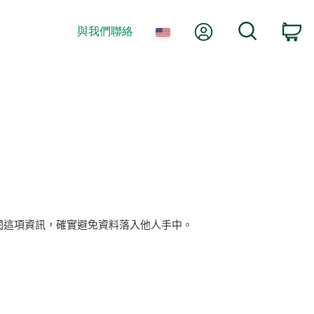
我的帳號
搜尋
與我們聯絡
co
閱這項資訊，確實避免資料落入他人手中。