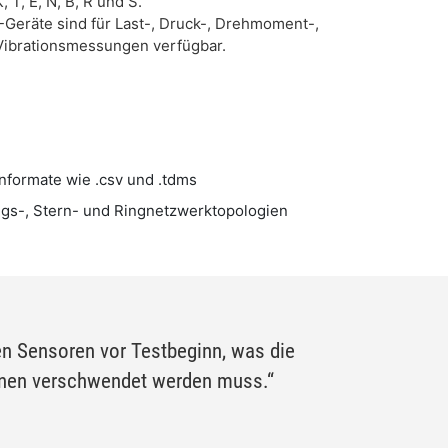
T, E, N, B, R und S.
-Geräte sind für Last-, Druck-, Drehmoment-,
Vibrationsmessungen verfügbar.
nformate wie .csv und .tdms
ngs-, Stern- und Ringnetzwerktopologien
en Sensoren vor Testbeginn, was die
ionen verschwendet werden muss.“