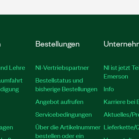
n
Bestellungen
Unterneh
und Lehre
NI-Vertriebspartner
NI ist jetzt Te
Emerson
aumfahrt
Bestellstatus und
idigung
bisherige Bestellungen
Info
Angebot aufrufen
Karriere bei
Servicebedingungen
Aktuelles/P
lagen
Über die Artikelnummer
Lieferkette/Q
bestellen oder ein