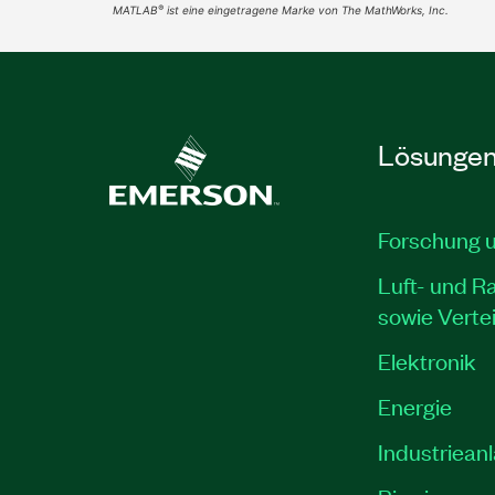
®
MATLAB
ist eine eingetragene Marke von The MathWorks, Inc.
Lösunge
Forschung 
Luft- und R
sowie Verte
Elektronik
Energie
Industriean