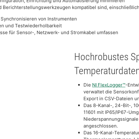
figuration, Einrichtung und Automatisierung minimieren
nd Berichterstellungswerkzeugen kompatibel sind, einschließl
 Synchronisieren von Instrumenten
en und Testwiederholbarkeit
üsse für Sensor-, Netzwerk- und Stromkabel umfassen
Hochrobustes S
Temperaturdate
Die
NI FlexLogger™
-Entw
verwaltet die Sensorkonf
Export in CSV-Dateien u
Das 8-Kanal-, 24-Bit-, 
11601 mit IP65/IP67-Umg
Niederspannungssignale
angeschlossen.
Das 16-Kanal-Temperatur