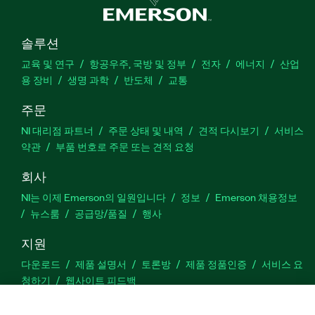
솔루션
교육 및 연구
항공우주, 국방 및 정부
전자
에너지
산업
용 장비
생명 과학
반도체
교통
주문
NI 대리점 파트너
주문 상태 및 내역
견적 다시보기
서비스
약관
부품 번호로 주문 또는 견적 요청
회사
NI는 이제 Emerson의 일원입니다
정보
Emerson 채용정보
뉴스룸
공급망/품질
행사
지원
다운로드
제품 설명서
토론방
제품 정품인증
서비스 요
청하기
웹사이트 피드백