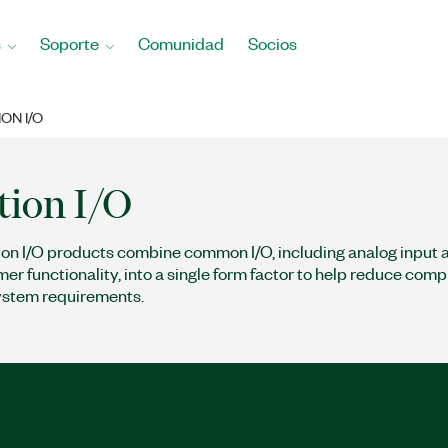
s
Soporte
Comunidad
Socios
ON I/O
tion I/O
ion I/O products combine common I/O, including analog input 
mer functionality, into a single form factor to help reduce com
ystem requirements.