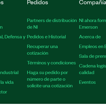
es
Pedidos
Compañí
Partners de distribución
NI ahora for
ón
de NI
Emerson
l, Defensa y
Pedidos e Historial
Acerca de
Recuperar una
Empleos en 
cotización
Sala de pren
Términos y condiciones
Cadena logís
ndustrial
Haga su pedido por
calidad
número de parte o
la vida
Eventos
solicite una cotización
tor