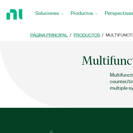
Regresar
a
Soluciones
Productos
Perspectiva
la
página
principal
PÁGINA PRINCIPAL
PRODUCTOS
MULTIFUNCTI
Multifunc
Multifunct
counter/ti
multiple s