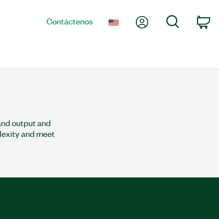
Mi cuenta
Búsqueda
Contáctenos
co
and output and
plexity and meet