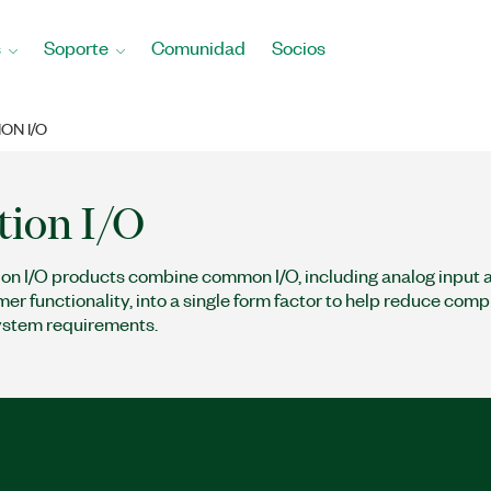
s
Soporte
Comunidad
Socios
ON I/O
tion I/O
ion I/O products combine common I/O, including analog input 
mer functionality, into a single form factor to help reduce com
ystem requirements.