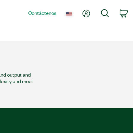
Mi cuenta
Búsqueda
Contáctenos
co
and output and
plexity and meet