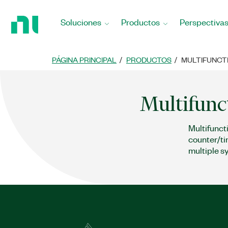
Regresar
a
Soluciones
Productos
Perspectiva
la
página
principal
PÁGINA PRINCIPAL
PRODUCTOS
MULTIFUNCTI
Multifunc
Multifunct
counter/ti
multiple s