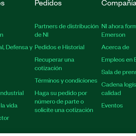
es
Pedidos
Compañí
Partners de distribución
NI ahora for
ón
de NI
Emerson
l, Defensa y
Pedidos e Historial
Acerca de
Recuperar una
Empleos en 
cotización
Sala de pren
Términos y condiciones
Cadena logís
ndustrial
Haga su pedido por
calidad
número de parte o
la vida
Eventos
solicite una cotización
tor