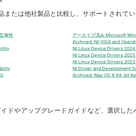
品
または
他社
製品
と
比較
し、
サポート
さ
れ
て
い
の互換性
アーカイブ済み:Microsoft W
Archived: NI-VISA and Operat
ility
NI Linux Device Drivers 2024
NI Linux Device Drivers 2025
NI Linux Device Drivers 2023
ility
NI Driver and Development So
10
Archived: Mac OS X 64-bit Ker
ガイド
や
アップ
グレード
ガイド
など、
選択
した