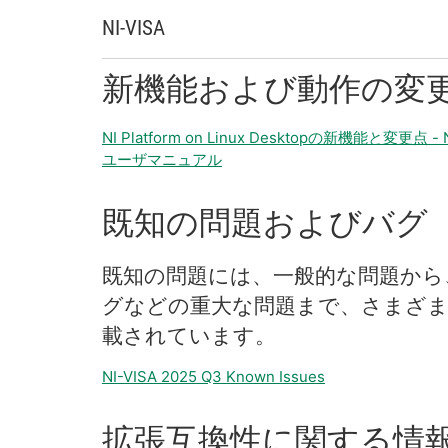
NI-
VISA
新
機能
および
動作
の
変
NI Platform on Linux Desktopの新機能と変更点 - NI 
ユーザマニュアル
既知
の
問題
および
バグ
既知
の
問題
に
は、
一般
的
な
問題
から
グ
など
の
重大
な
問題
まで、
さまざ
載
さ
れ
てい
ます。
NI-VISA 2025 Q3 Known Issues
拡張
互換性
に関する
情