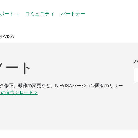
ポート
コミュニティ
パートナー
NI-VISA
ノート
修正、動作の変更など、NI-VISAバージョン固有のリリー
のダウンロード >