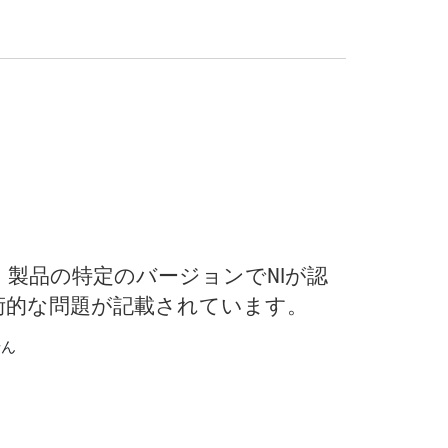
、
製品
の
特定
の
バージョン
で
NI
が
認
術
的
な
問題
が
記載
さ
れ
てい
ます。
せん