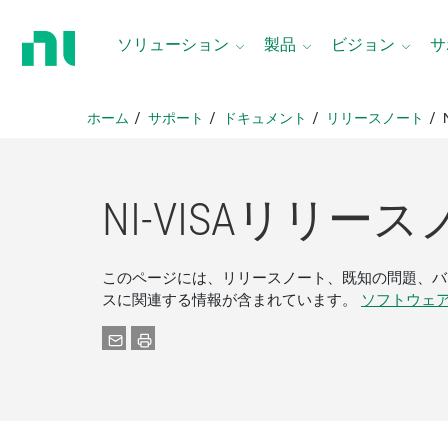
ホ
ー
ソリューション
製品
ビジョン
サ
ム
ペ
ー
ホーム
サポート
ドキュメント
リリースノート
ジ
に
戻
る
NI-
VISA
リリース
このページには、リリースノート、既知の問題、バグ
スに関連する情報が含まれています。
ソフトウェア