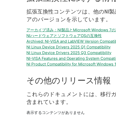
拡張
互換性
コンテンツ
は、
他の
NI
製
ア
の
バージョン
を
示し
てい
ます。
アーカイブ済み：NI製品とMicrosoft Windows 7
NIハードウェアとソフトウェアOSの互換性
Archived: NI-VISA and LabVIEW Version Compatib
NI Linux Device Drivers 2025 Q1 Compatibility
NI Linux Device Drivers 2025 Q3 Compatibility
NI-VISA Features and Operating System Compatib
NI Product Compatibility for Microsoft Windows 
その他
の
リリース
情報
これらの
ドキュメント
に
は、
移行
含
まれ
てい
ます。
表示するコンテンツがありません