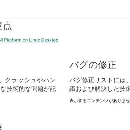
更点
Platform on Linux Desktop
バグ
の
修正
、
クラッシュ
や
ハン
バグ
修正
リスト
に
は
ま
な
技術
的
な
問題
が
記
識
および
解決
した
技
表示するコンテンツがありま
報