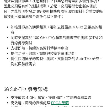
研究與測試作業。在這些條件下作業必須考量許多特殊事項，
因此必須要有新的測試標準。於是，必須要開發出新的測試
台，才能證明對發展 6G 技術標準與監管法規限制十分重要的新
穎技術。這類測試台需符合以下條件：
能接受極高的通道頻寬，要能支援最高 4 GHz 及更高的頻
寬
同時支援高於 100 GHz 中心頻率的無線空中測試 (OTA) 和
有線傳導測試
支援即時、持續的高資料傳輸率串流
提供功率、頻譜、調變與校準等量測功能
提供快速簡單的客製化測試，支援創新的 Sub-THz 研究、
測試與驗證需求
6G Sub-
THz 參考
架構
支援最高 4 GHz 頻寬，提供即時、持續的資料串流
高效能、即時的資料處理
FPGA 硬體