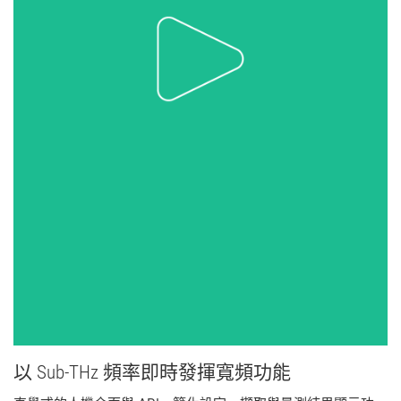
以 Sub-
THz 頻率
即時
發揮
寬頻
功能