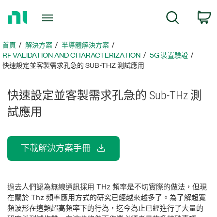
返
c
搜尋
回
首
頁
首頁
解決方案
半導體解決方案
RF VALIDATION AND CHARACTERIZATION
5G 裝置驗證
快速設定並客製需求孔急的 SUB-THZ 測試應用
快速
設定
並
客
製
需求
孔
急
的 Sub-
THz 測
試
應用
下載解決方案手冊
過去人們認為無線通訊採用 THz 頻率是不切實際的做法，但現
在關於 Thz 頻率應用方式的研究已經越來越多了。為了解超寬
頻波形在這類超高頻率下的行為，迄今為止已經進行了大量的