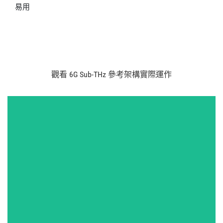
易用
觀看 6G Sub-
THz 參考
架構
實際
運作