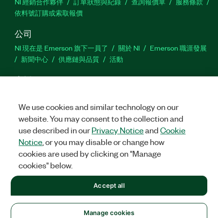
NI 經銷合作夥伴
訂單狀態與紀錄
查詢報價單
服務條款
依料號訂購或索取報價
公司
NI 現在是 Emerson 旗下一員了
關於 NI
Emerson 職涯發展
新聞中心
供應鏈與品質
活動
支援
下載
產品說明書
討論區
啟動產品
提交服務需求
網
站建議
We use cookies and similar technology on our
website. You may consent to the collection and
use described in our
Privacy Notice
and
Cookie
Twitter
Facebook
YouTu
In
Notice
, or you may disable or change how
cookies are used by clicking on "Manage
cookies" below.
©
2026
NATIONAL INSTRUMENTS CORP. 保留所有權利。
Accept all
+1 877 388 1952
法務
|
IMPRINT
|
隱私權
|
Manage cookies
United States
Manage cookies