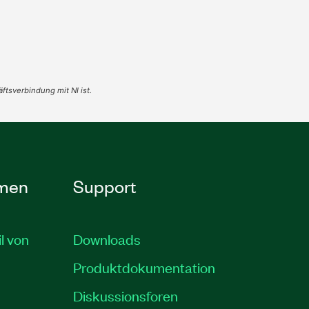
tsverbindung mit NI ist.
men
Support
il von
Downloads
Produktdokumentation
Diskussionsforen