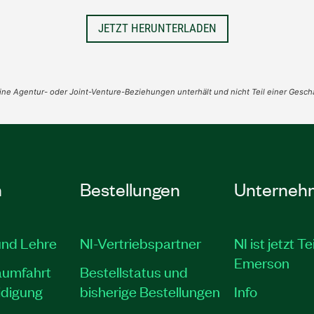
JETZT HERUNTERLADEN
ne Agentur- oder Joint-Venture-Beziehungen unterhält und nicht Teil einer Geschäf
n
Bestellungen
Unterneh
und Lehre
NI-Vertriebspartner
NI ist jetzt Te
Emerson
aumfahrt
Bestellstatus und
idigung
bisherige Bestellungen
Info