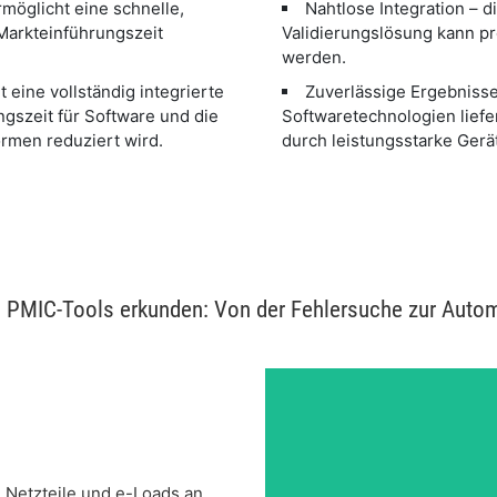
möglicht eine schnelle,
Nahtlose Integration – d
Markteinführungszeit
Validierungslösung kann pr
werden.
t eine vollständig integrierte
Zuverlässige Ergebniss
ngszeit für Software und die
Softwaretechnologien lief
ormen reduziert wird.
durch leistungsstarke Gerä
n PMIC-Tools erkunden: Von der Fehlersuche zur Autom
 Netzteile und e-Loads an,