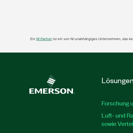
Ein
NI Partner
ist ein von NI unabhängiges Unternehmen, das kei
Lösunge
Forschung 
Luft- und R
sowie Verte