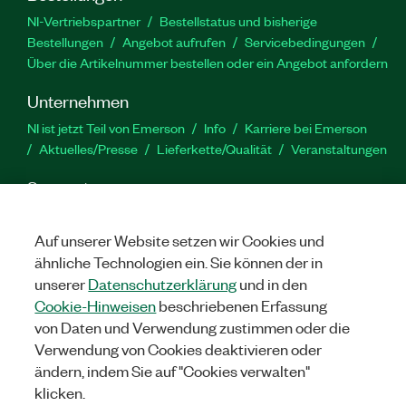
NI-Vertriebspartner
Bestellstatus und bisherige
Bestellungen
Angebot aufrufen
Servicebedingungen
Über die Artikelnummer bestellen oder ein Angebot anfordern
Unternehmen
NI ist jetzt Teil von Emerson
Info
Karriere bei Emerson
Aktuelles/Presse
Lieferkette/Qualität
Veranstaltungen
Support
Downloads
Produktdokumentation
Diskussionsforen
Produktaktivierung
Serviceanfrage stellen
Feedback
Auf unserer Website setzen wir Cookies und
zur Website
ähnliche Technologien ein. Sie können der in
unserer
Datenschutzerklärung
und in den
Cookie-Hinweisen
beschriebenen Erfassung
YouTube
Twitter
Facebook
Linked
In
von Daten und Verwendung zustimmen oder die
Verwendung von Cookies deaktivieren oder
ändern, indem Sie auf "Cookies verwalten"
©
2026
NATIONAL INSTRUMENTS CORP. ALLE RECHTE
klicken.
VORBEHALTEN.