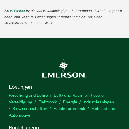
Ein
NI Partner
ist ein von NI unabhängiges Unternehmen, das keine Agentur-
oder Joint-Venture-Beziehungen unterhält und nicht Teil einer
Geschäftsverbindung mit NI ist.
Lösungen
Forschung und Lehre
Luft- und Raumfahrt sowie
Verteidigung
Elektronik
Energie
Industrieanlagen
Biowissenschaften
Halbleitertechnik
Mobilität und
Automotive
Bestellungen