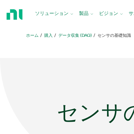
ホ
ー
ソリューション
製品
ビジョン
サ
ム
ペ
ー
ホーム
購入
データ収集 (DAQ)
センサの基礎知識
ジ
に
戻
る
センサ