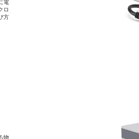
に電
クロ
び方
る物