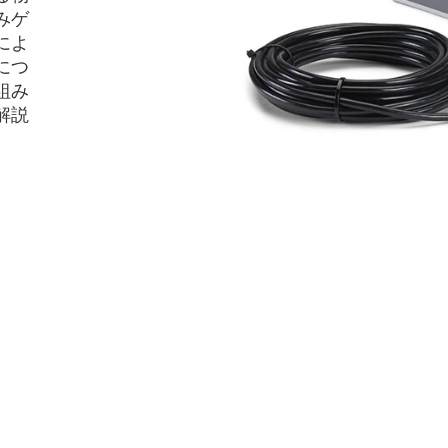
みゲ
によ
につ
組み
解説