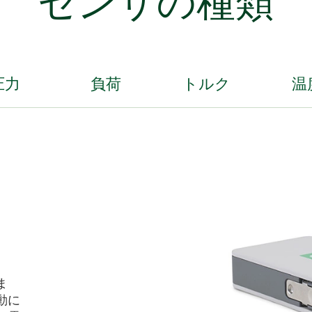
センサ
の
種類
圧力
負荷
トルク
温
ま
動に