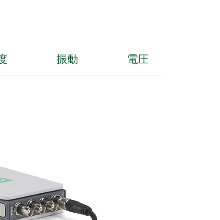
度
振動
電圧