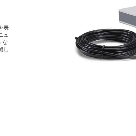
を表
ニュ
まな
認し