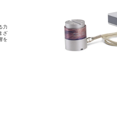
る力
まざ
響を