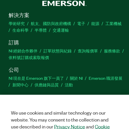
解決方案
學術研究
航太、國防與政府機構
電子
能源
工業機械
生命科學
半導體
交通運輸
訂購
NI 經銷合作夥伴
訂單狀態與紀錄
查詢報價單
服務條款
依料號訂購或索取報價
公司
NI 現在是 Emerson 旗下一員了
關於 NI
Emerson 職涯發展
新聞中心
供應鏈與品質
活動
支援
下載
產品說明書
討論區
啟動產品
提交服務需求
網
站建議
We use cookies and similar technology on our
website. You may consent to the collection and
use described in our
Privacy Notice
and
Cookie