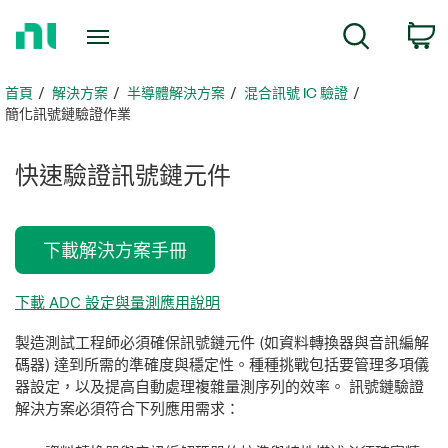
返
c
搜尋
回
首
頁
首頁
解決方案
半導體解決方案
混合訊號 IC 驗證
​簡化訊號鏈驗證作業
快速
驗證
訊號
鏈
元件
下載解決方案手冊
下載 ADC 設定與量測應用說明
製造測試工程師必須確保訊號鏈元件 (如資料轉換器與音訊編解
碼器) 達到所需的準確度與穩定性。種種挑戰包括要管理多項儀
器設定，以及提高自動處理複雜量測序列的效率。 訊號鏈驗證
解決方案必須符合下列應用需求：