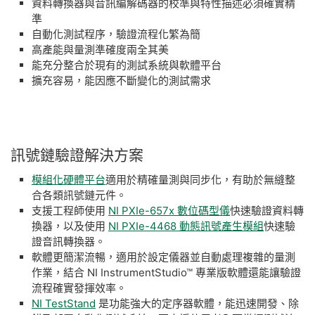
資料轉換器與音訊編解碼器的校準與特性描述必須確實精
準
自動化測試程序，驗證流程化繁為簡
高產能與量測準確度兩全其美
能充分整合於現有的測試系統與軟體平台
擴充容易，能因應不斷變化的測試需求
訊號
鏈
驗證
解決
方案
模組化硬體平台
適用於精確量測與同步化，有助於無縫整
合各類訊號鏈元件。
支援工程師使用
NI PXIe-657x 數位碼型儀
快速驗證資料轉
換器，以及使用
NI PXIe-4468 動態訊號產生模組
快速驗
證音訊轉換器。
軟體更簡潔流暢，適用於設定儀器並自動處理複雜的量測
作業，結合 NI InstrumentStudio™ 專業版軟體還能讓驗證
流程確實發揮效率。
NI TestStand
是功能強大的定序器軟體，能迅速開發、除