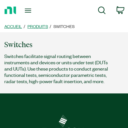
Revenir
c
Recherche
à
la
page
ACCUEIL
PRODUITS
SWITCHES
d’accueil
Switches
Switches facilitate signal routing between
instruments and devices or units under test (DUTs
and UUTs). Use these products to conduct general
functional tests, semiconductor parametric tests,
radar tests, high-power fault insertion, and more.