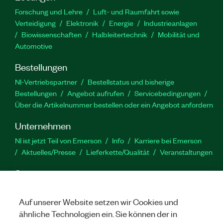
Forschung und Lehre
Luft- und Raumfahrt sowie
Verteidigung
Elektronik
Energie
Industrieanlagen
Biowissenschaften
Halbleitertechnik
Mobilität und
Automotive
Bestellungen
NI-Vertriebspartner
Bestellstatus und bisherige
Bestellungen
Angebot aufrufen
Servicebedingungen
Über die Artikelnummer bestellen oder ein Angebot anfordern
Unternehmen
NI ist jetzt Teil von Emerson
Info
Karriere bei Emerson
Aktuelles/Presse
Lieferkette/Qualität
Veranstaltungen
Support
Downloads
Produktdokumentation
Diskussionsforen
Produktaktivierung
Serviceanfrage stellen
Feedback
Auf unserer Website setzen wir Cookies und
zur Website
ähnliche Technologien ein. Sie können der in