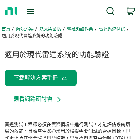
返
c
搜尋
回
首
頁
首頁
解決方案
航太與國防
電磁頻譜作業
雷達系統測試
適用於現代雷達系統的功能驗證
適用於
現代
雷達
系統的
功能
驗證
下載解決方案手冊
觀看網路研討會
雷達測試工程師必須在實際情境中進行測試，才能評估系統層
級的效能。目標產生器通常用於模擬需要測試的雷達目標。現
代雷達及其作業環境日益複雜，只靠模擬與空中傳輸 (OTA) 測