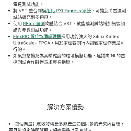
雷達測試功能。
將 VST 整合到
模組化 PXI Express 系統
，可讓您將雷達測
試站擴充到多通道。
使用
RFmx 量測
軟體結合 VST，就能讓測試站增加訊號頻
譜與參數測試功能。
FlexRIO 數位協同處理器
採用功能強大的 Xilinx Kintex
UltraScale+ FPGA，用於處理客制行內訊號處理作業是可
行的。
如果您想擴充為高精確度的環境模擬功能，建議向 NI 的雷
達測試合作夥伴尋求專業指導。
解決
方案
優勢
每個向量訊號收發儀最多能產生四個同步的光束內目標，
而且能設定時間延遲、頻率偏移以及衰減。