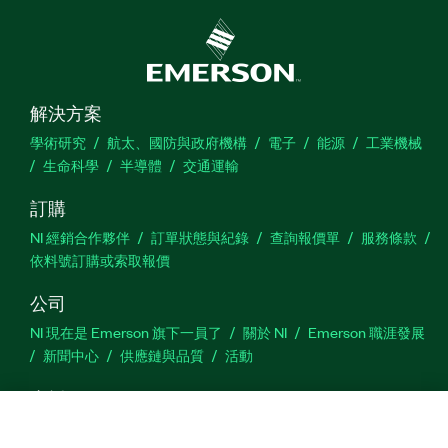
解決方案
學術研究
航太、國防與政府機構
電子
能源
工業機械
生命科學
半導體
交通運輸
訂購
NI 經銷合作夥伴
訂單狀態與紀錄
查詢報價單
服務條款
依料號訂購或索取報價
公司
NI 現在是 Emerson 旗下一員了
關於 NI
Emerson 職涯發展
新聞中心
供應鏈與品質
活動
支援
下載
產品說明書
討論區
啟動產品
提交服務需求
網