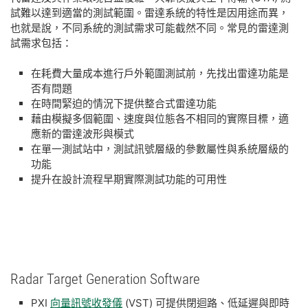
試難以達到適當的測試範圍。雷達系統的特性是因用途而異，
也就是說，不同系統的測試需求可能截然不同。常見的雷達測
試需求包括：
在耗費大量成本進行戶外範圍測試前，先找出雷達功能是
否有問題
在時間緊迫的情況下提供整合式雷達功能
藉由模擬多個範圍、速度與位態各不相同的實際目標，適
應新的雷達波形與模式
在單一測試站中，測試訊號層級的參數屬性與系統層級的
功能
提升在設計流程早期實際測試功能的可用性
Radar Target Generation Software
PXI
向量訊號收發儀
(VST) 可提供閉迴路、低延遲與即時