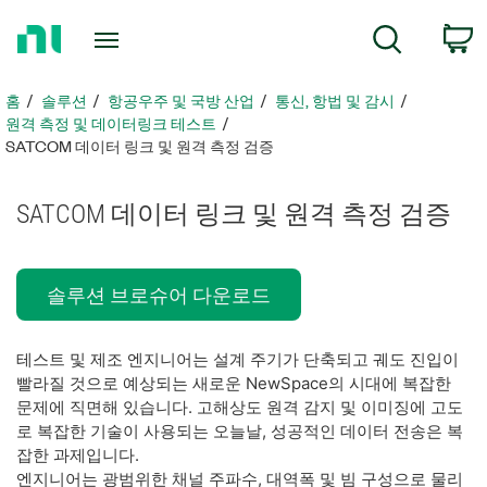
홈
c
검색
페
이
지
홈
솔루션
항공우주 및 국방 산업
통신, 항법 및 감시
로
원격 측정 및 데이터링크 테스트
돌
SATCOM 데이터 링크 및 원격 측정 검증
아
가
SATCOM 데이터 링크 및 원격 측정 검증
기
솔루션 브로슈어 다운로드
테스트 및 제조 엔지니어는 설계 주기가 단축되고 궤도 진입이
빨라질 것으로 예상되는 새로운 NewSpace의 시대에 복잡한
문제에 직면해 있습니다. 고해상도 원격 감지 및 이미징에 고도
로 복잡한 기술이 사용되는 오늘날, 성공적인 데이터 전송은 복
잡한 과제입니다.
엔지니어는 광범위한 채널 주파수, 대역폭 및 빔 구성으로 물리