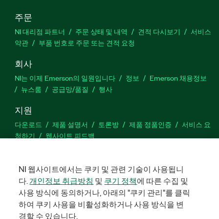
주문
NI 대리점 파트너
주문 상태 및 내역
견적 다시보기
서비스
약관
부품 번호로 주문 또는 견적 요청
회사
NI는 이제 Emerson의 일원입니다
정보
Emerson 채용정보
뉴스룸
공급망/품질
행사
지원
다운로드
제품 설명서
토론방
제품 정품인증
서비스 요
청하기
웹사이트 피드백
Facebook
Twitter
LinkedIn
YouTu
In
NI 웹사이트에서는 쿠키 및 관련 기술이 사용됩니
다.
개인정보 취급방침
및
쿠기 정책
에 따른 수집 및
사용 방식에 동의하거나, 아래의 "쿠키 관리"를 클릭
하여 쿠키 사용을 비활성화하거나 사용 방식을 변
©
2026
NATIONAL INSTRUMENTS CORP. 판권 소유. 한국내쇼날인스트
루먼트㈜ | 주소: 서울특별시 영등포구 여의대로 108, 36층 (여의도
경할 수 있습니다.
동, 파크원 타워1) | 대표자: 수리후앗, 페드로와이안드라데 | 사업