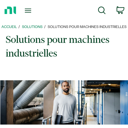
Revenir
c
Rechercher
à
la
page
ACCUEIL
SOLUTIONS
​SOLUTIONS POUR MACHINES INDUSTRIELLES
d’accueil
Solutions pour machines
industrielles