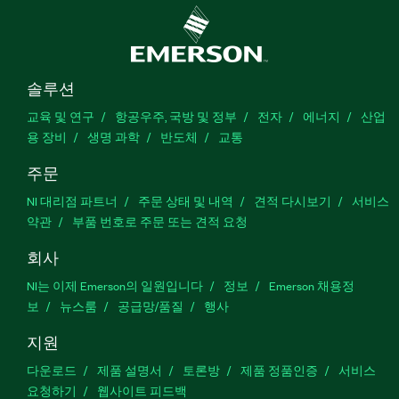
솔루션
교육 및 연구
항공우주, 국방 및 정부
전자
에너지
산업
용 장비
생명 과학
반도체
교통
주문
NI 대리점 파트너
주문 상태 및 내역
견적 다시보기
서비스
약관
부품 번호로 주문 또는 견적 요청
회사
NI는 이제 Emerson의 일원입니다
정보
Emerson 채용정
보
뉴스룸
공급망/품질
행사
지원
다운로드
제품 설명서
토론방
제품 정품인증
서비스
요청하기
웹사이트 피드백