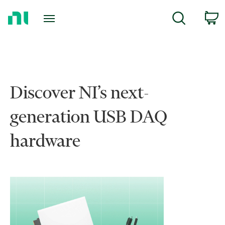
홈
c
검색
페
이
지
로
돌
아
Discover NI’s next-
가
기
generation USB DAQ
hardware