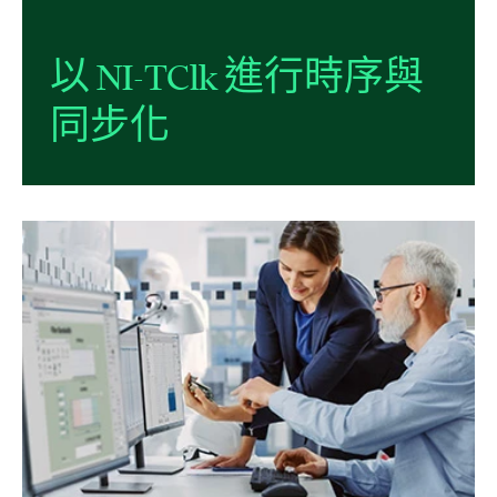
以 NI-
TClk 進行
時序
與
同步化