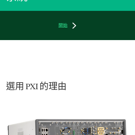
開始
選
用 PXI 的
理由