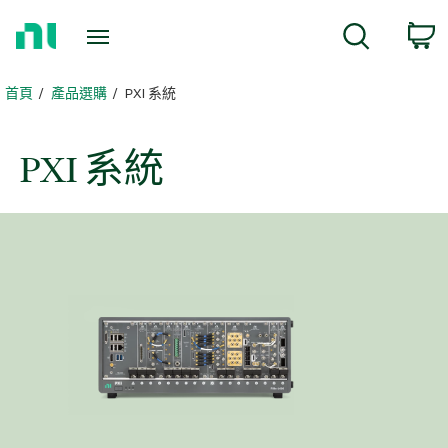
返
c
搜尋
回
首
頁
首頁
產品選購
PXI 系統
PXI 系統