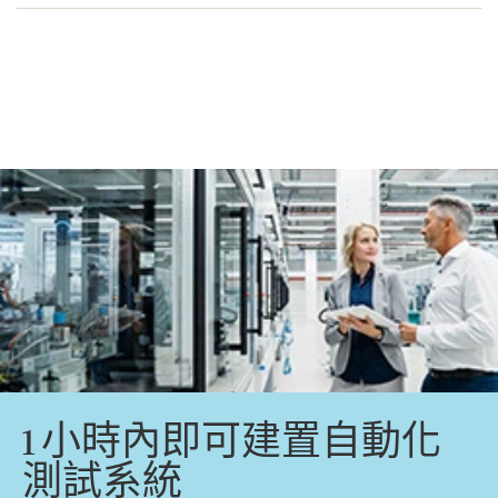
1 小時
內
即可
建
置
自動化
測試
系統