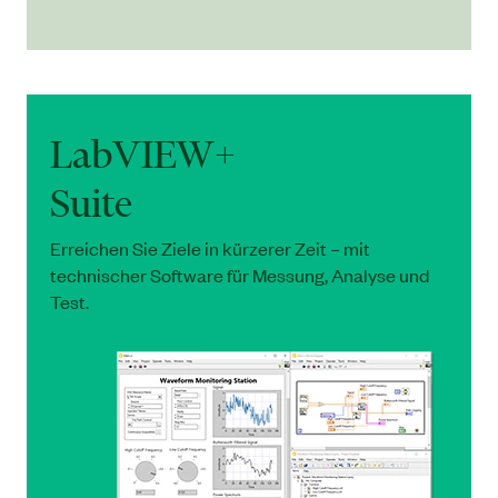
LabVIEW+
Suite
Erreichen Sie Ziele in kürzerer Zeit – mit
technischer Software für Messung, Analyse und
Test.