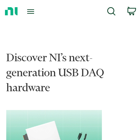
Zurück
c
Suche
zur
Startseite
Discover NI’s next-
generation USB DAQ
hardware