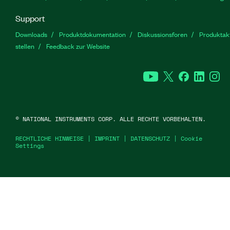
Support
Downloads
Produktdokumentation
Diskussionsforen
Produktakt
stellen
Feedback zur Website
YouTube
Twitter
Facebook
Linked
In
©
NATIONAL INSTRUMENTS CORP. ALLE RECHTE VORBEHALTEN.
RECHTLICHE HINWEISE
|
IMPRINT
|
DATENSCHUTZ
|
Cookie
Settings