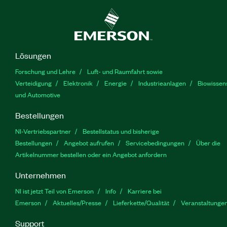
Lösungen
Forschung und Lehre
Luft- und Raumfahrt sowie
Verteidigung
Elektronik
Energie
Industrieanlagen
Biowissen
und Automotive
Bestellungen
NI-Vertriebspartner
Bestellstatus und bisherige
Bestellungen
Angebot aufrufen
Servicebedingungen
Über die
Artikelnummer bestellen oder ein Angebot anfordern
Unternehmen
NI ist jetzt Teil von Emerson
Info
Karriere bei
Emerson
Aktuelles/Presse
Lieferkette/Qualität
Veranstaltunge
Support