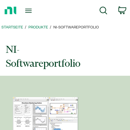
Zurück
c
Suche
zur
Startseite
STARTSEITE
PRODUKTE
NI-SOFTWAREPORTFOLIO
NI-
Softwareportfolio