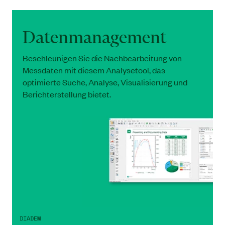
Datenmanagement
Beschleunigen Sie die Nachbearbeitung von
Messdaten mit diesem Analysetool, das
optimierte Suche, Analyse, Visualisierung und
Berichterstellung bietet.
DIADEM