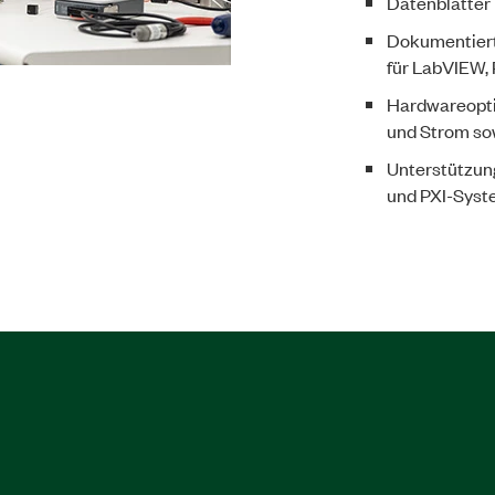
​Datenblätter
​Dokumentier
für LabVIEW,
​Hardwareopt
und Strom sow
​Unterstützun
und PXI-Sys