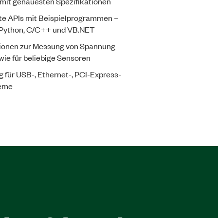
 mit genauesten Spezifikationen
te APIs mit Beispielprogrammen –
 Python, C/C++ und VB.NET
ionen zur Messung von Spannung
ie für beliebige Sensoren
g für USB-, Ethernet-, PCI-Express-
teme