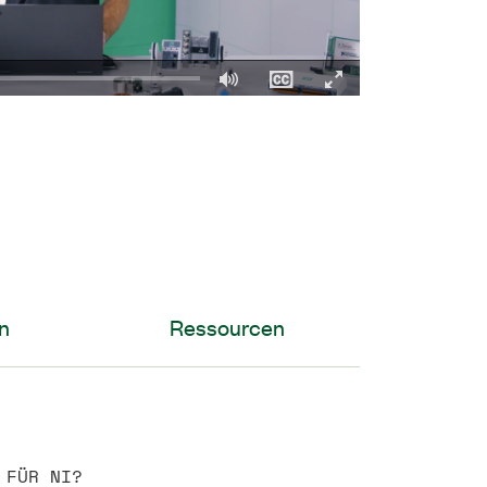
Fullscreen
n
Ressourcen
 FÜR NI?