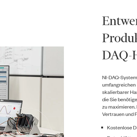
Entwer
Produk
DAQ-H
NI-DAQ-System
umfangreichen K
skalierbarer Ha
die Sie benötig
zu maximieren. 
Vertrauen und Fl
​Kostenlose D