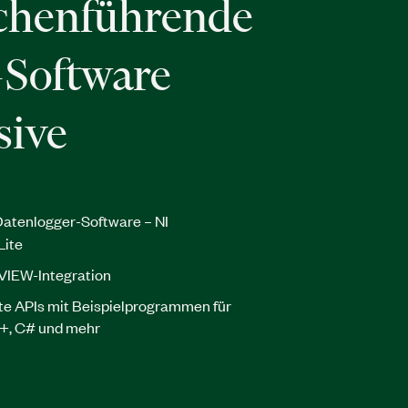
chenführende
Software
sive
atenlogger-Software – NI
Lite
VIEW-Integration
e APIs mit Beispielprogrammen für
+, C# und mehr