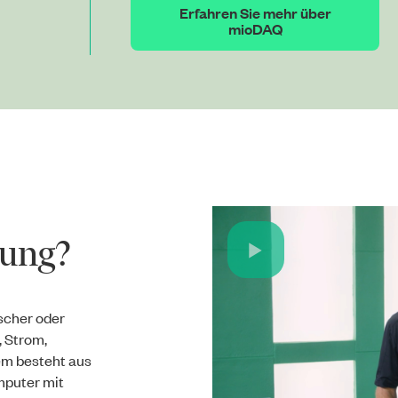
Erfahren Sie mehr über
mioDAQ
sung?
Play
Video
scher oder
, Strom,
em besteht aus
puter mit