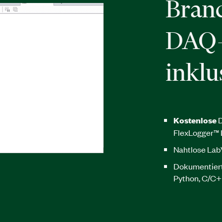
Bran
DAQ-
inklu
Kostenlose
D
FlexLogger™ 
Nahtlose Lab
Dokumentiert
Python, C/C+