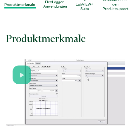
FlexLogger-
Produktmerkmale
LabVIEW+
den
Anwendungen
Suite
Produktsupport
Produktmerkmale
Play
Video