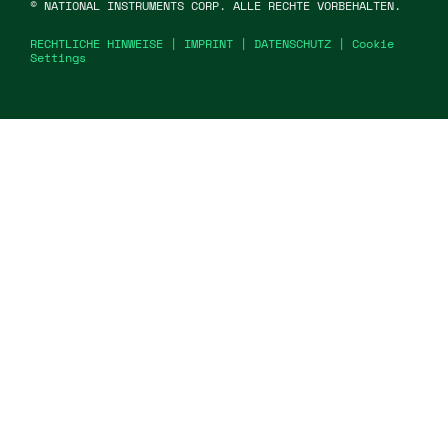
©
NATIONAL INSTRUMENTS CORP. ALLE RECHTE VORBEHALTEN.
RECHTLICHE HINWEISE
|
IMPRINT
|
DATENSCHUTZ
|
Cookie
Settings