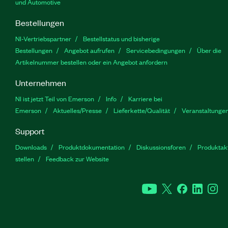
und Automotive
Bestellungen
NI-Vertriebspartner
Bestellstatus und bisherige
Bestellungen
Angebot aufrufen
Servicebedingungen
Über die
Artikelnummer bestellen oder ein Angebot anfordern
Unternehmen
NI ist jetzt Teil von Emerson
Info
Karriere bei
Emerson
Aktuelles/Presse
Lieferkette/Qualität
Veranstaltunge
Support
Downloads
Produktdokumentation
Diskussionsforen
Produktakt
stellen
Feedback zur Website
YouTube
Twitter
Facebook
Linked
In