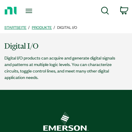
Zurück
c
Suche
zur
Startseite
STARTSEITE
PRODUKTE
DIGITAL I/O
Digital I/O
Digital I/O products can acquire and generate digital signals
and patterns at multiple logic levels. You can characterize
circuits, toggle control lines, and meet many other digital
application needs.