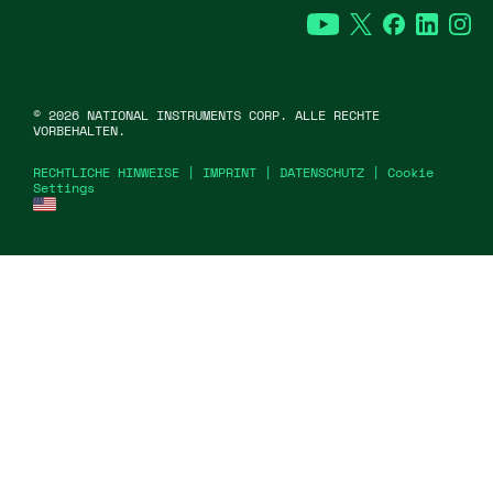
YouTube
Twitter
Facebook
Linked
In
©
2026
NATIONAL INSTRUMENTS CORP. ALLE RECHTE
VORBEHALTEN.
RECHTLICHE HINWEISE
|
IMPRINT
|
DATENSCHUTZ
|
Cookie
Settings