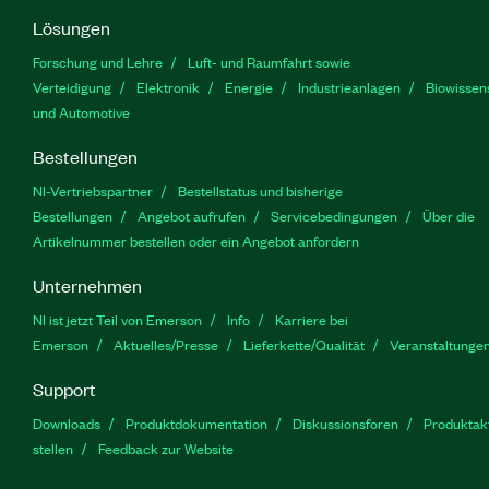
Lösungen
Forschung und Lehre
Luft- und Raumfahrt sowie
Verteidigung
Elektronik
Energie
Industrieanlagen
Biowissen
und Automotive
Bestellungen
NI-Vertriebspartner
Bestellstatus und bisherige
Bestellungen
Angebot aufrufen
Servicebedingungen
Über die
Artikelnummer bestellen oder ein Angebot anfordern
Unternehmen
NI ist jetzt Teil von Emerson
Info
Karriere bei
Emerson
Aktuelles/Presse
Lieferkette/Qualität
Veranstaltunge
Support
Downloads
Produktdokumentation
Diskussionsforen
Produktakt
stellen
Feedback zur Website