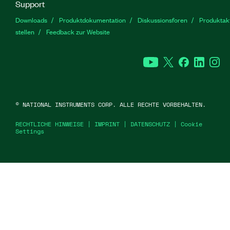
Support
Downloads
Produktdokumentation
Diskussionsforen
Produktakt
stellen
Feedback zur Website
YouTube
Twitter
Facebook
Linked
In
©
NATIONAL INSTRUMENTS CORP. ALLE RECHTE VORBEHALTEN.
RECHTLICHE HINWEISE
|
IMPRINT
|
DATENSCHUTZ
|
Cookie
Settings