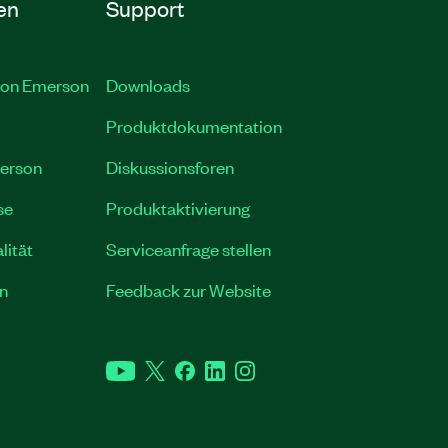
en
Support
l von Emerson
Downloads
Produktdokumentation
merson
Diskussionsforen
se
Produktaktivierung
lität
Serviceanfrage stellen
n
Feedback zur Website
YouTube
Twitter
Facebook
LinkedIn
Instagram