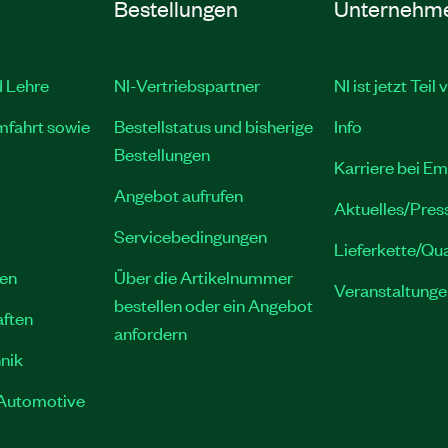
Bestellungen
Unternehm
 Lehre
NI-Vertriebspartner
NI ist jetzt Tei
mfahrt sowie
Bestellstatus und bisherige
Info
Bestellungen
Karriere bei E
Angebot aufrufen
Aktuelles/Pres
Servicebedingungen
Lieferkette/Qua
gen
Über die Artikelnummer
Veranstaltunge
bestellen oder ein Angebot
ften
anfordern
nik
 Automotive