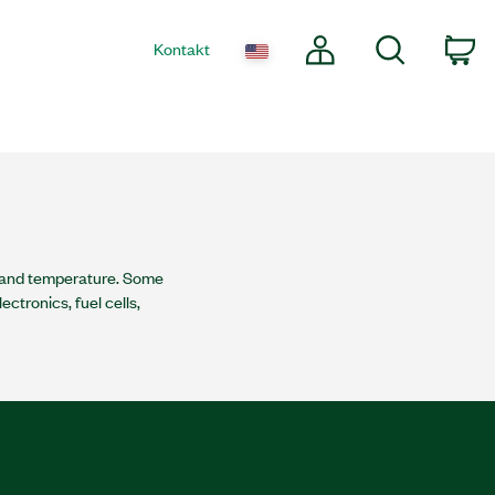
Mein Konto
Suche
co
Kontakt
, and temperature. Some
ctronics, fuel cells,