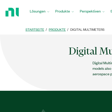
Zurück
zur
Lösungen
Produkte
Perspektiven
Startseite
STARTSEITE
PRODUKTE
DIGITAL MULTIMETERS
Digital M
Digital Mult
models also 
aerospace p