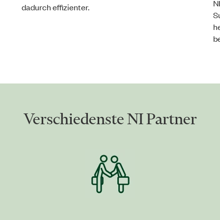
NI
dadurch effizienter.
S
h
b
Verschiedenste NI Partner