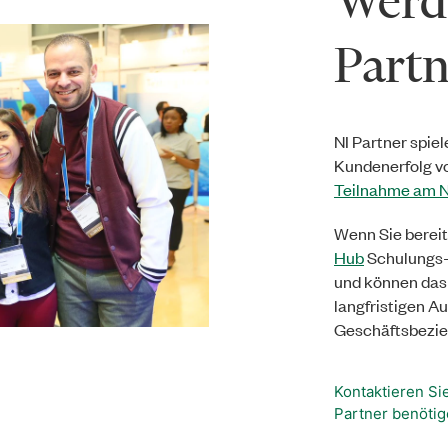
Werde
Partn
NI Partner spie
Kundenerfolg vo
Teilnahme am N
Wenn Sie bereit
Hub
Schulungs-
und können das
langfristigen A
Geschäftsbezie
Kontaktieren Si
Partner benöti