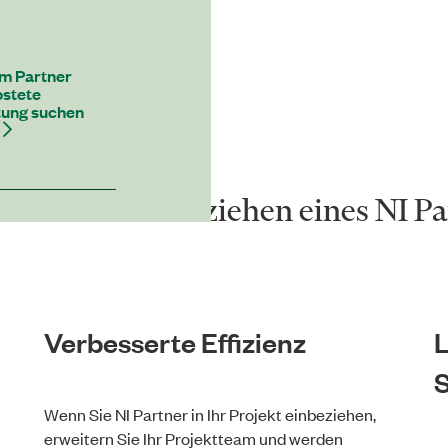
m Partner
stete
tung suchen
e für das Einbeziehen eines NI Pa
Verbesserte Effizienz
L
Wenn Sie NI Partner in Ihr Projekt einbeziehen,
erweitern Sie Ihr Projektteam und werden