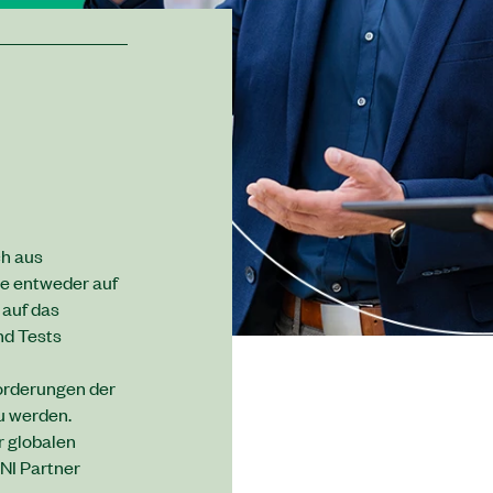
ch aus
e entweder auf
 auf das
d Tests
rderungen der
u werden.
r globalen
NI Partner