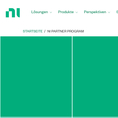
Zurück
zur
Lösungen
Produkte
Perspektiven
Startseite
STARTSEITE
NI PARTNER PROGRAM