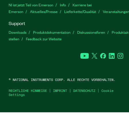
NI ist jetzt Teil von Emerson
Info
Karriere bei
Emerson
Aktuelles/Presse
Lieferkette/Qualität
Veranstaltunge
Support
Downloads
Produktdokumentation
Diskussionsforen
Produktakt
stellen
Feedback zur Website
YouTube
Twitter
Facebook
Linked
In
©
NATIONAL INSTRUMENTS CORP. ALLE RECHTE VORBEHALTEN.
RECHTLICHE HINWEISE
|
IMPRINT
|
DATENSCHUTZ
|
Cookie
Settings