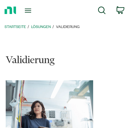
Zurück
c
Suche
zur
Startseite
STARTSEITE
LÖSUNGEN
VALIDIERUNG
Validierung