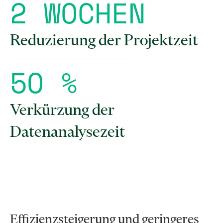
2
W
O
C
H
E
N
Reduzierung der Projektzeit
5
O
%
Verkürzung der
Datenanalysezeit
Effizienzsteigerung und geringeres